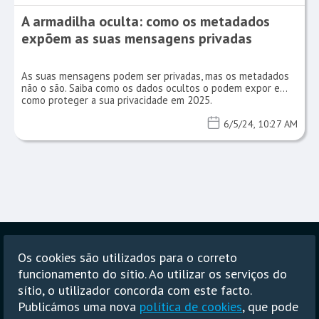
A armadilha oculta: como os metadados
expõem as suas mensagens privadas
As suas mensagens podem ser privadas, mas os metadados
não o são. Saiba como os dados ocultos o podem expor e
como proteger a sua privacidade em 2025.
6/5/24, 10:27 AM
Principal
Blogue
Política de privacidade
Os cookies são utilizados para o correto
funcionamento do sítio. Ao utilizar os serviços do
Termos de utilização
RGPD
sítio, o utilizador concorda com este facto.
Política anti-spam
Publicámos uma nova
política de cookies
, que pode