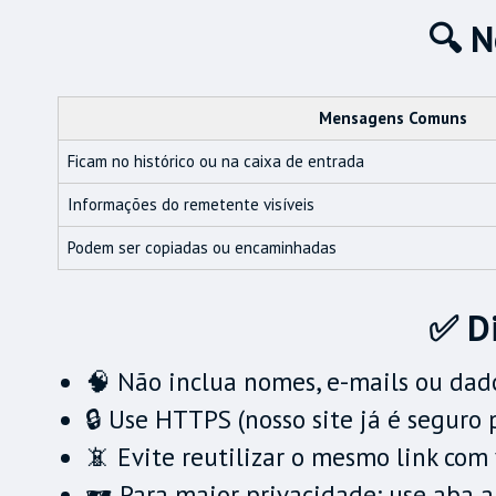
🔍 N
Mensagens Comuns
Ficam no histórico ou na caixa de entrada
Informações do remetente visíveis
Podem ser copiadas ou encaminhadas
✅ D
🧠 Não inclua nomes, e-mails ou dad
🔒 Use HTTPS (nosso site já é seguro 
📵 Evite reutilizar o mesmo link com 
🕶️ Para maior privacidade: use aba