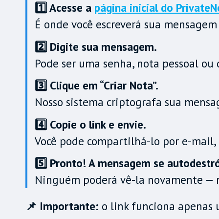
1️⃣ Acesse a
página inicial do Private
É onde você escreverá sua mensagem
2️⃣ Digite sua mensagem.
Pode ser uma senha, nota pessoal ou 
3️⃣ Clique em “Criar Nota”.
Nosso sistema criptografa sua mensa
4️⃣ Copie o link e envie.
Você pode compartilhá-lo por e-mail,
5️⃣ Pronto! A mensagem se autodestrói
Ninguém poderá vê-la novamente — n
📌 Importante:
o link funciona apenas