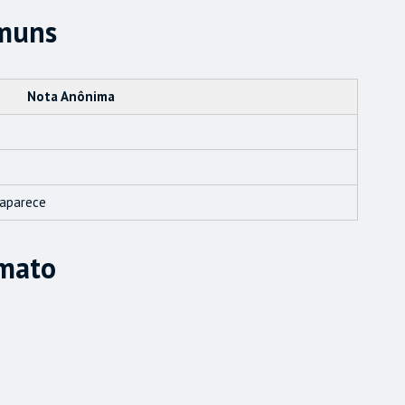
omuns
Nota Anônima
saparece
mato