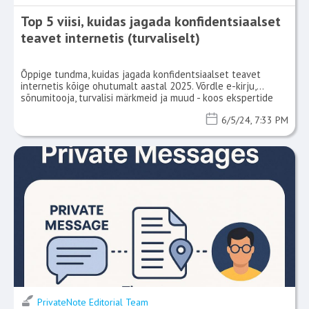
Top 5 viisi, kuidas jagada konfidentsiaalset
teavet internetis (turvaliselt)
Õppige tundma, kuidas jagada konfidentsiaalset teavet
internetis kõige ohutumalt aastal 2025. Võrdle e-kirju,
sõnumitooja, turvalisi märkmeid ja muud - koos ekspertide
nõuannetega.
6/5/24, 7:33 PM
PrivateNote Editorial Team