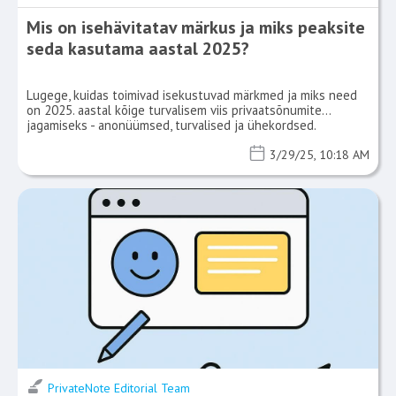
Mis on isehävitatav märkus ja miks peaksite
seda kasutama aastal 2025?
Lugege, kuidas toimivad isekustuvad märkmed ja miks need
on 2025. aastal kõige turvalisem viis privaatsõnumite
jagamiseks - anonüümsed, turvalised ja ühekordsed.
3/29/25, 10:18 AM
PrivateNote Editorial Team