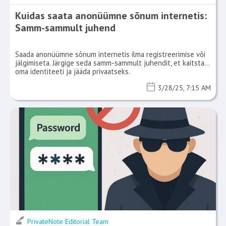
Kuidas saata anonüümne sõnum internetis:
Samm-sammult juhend
Saada anonüümne sõnum internetis ilma registreerimise või
jälgimiseta. Järgige seda samm-sammult juhendit, et kaitsta
oma identiteeti ja jääda privaatseks.
3/28/25, 7:15 AM
PrivateNote Editorial Team