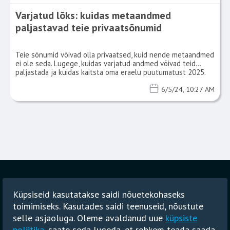
Varjatud lõks: kuidas metaandmed
paljastavad teie privaatsõnumid
Teie sõnumid võivad olla privaatsed, kuid nende metaandmed
ei ole seda. Lugege, kuidas varjatud andmed võivad teid
paljastada ja kuidas kaitsta oma eraelu puutumatust 2025.
aastal.
6/5/24, 10:27 AM
Main
Blogi
Privaatsuspoliitika
Küpsiseid kasutatakse saidi nõuetekohaseks
Kasutustingimused
GDPR
toimimiseks. Kasutades saidi teenuseid, nõustute
Spamivastane poliitika
selle asjaoluga. Oleme avaldanud uue
küpsiste
poliitika
, saate seda lugeda, et rohkem teada saada,