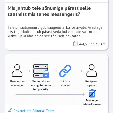
Mis juhtub teie sõnumiga pärast selle
saatmist mis tahes messengeris?
Teie privaatsõnum liigub kaugemale, kui te arvate. Avastage,
mis tegelikult juhtub pärast seda, kui vajutate saatmise
klahvi - ja kuidas hoida see tõeliselt privaatne.
4/4/25, 11:30 AM
PrivateNote Editorial Team