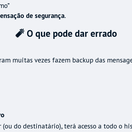
smo”
sensação de segurança
.
🧨 O que pode dar errado
gram muitas vezes fazem backup das mensa
vo
 (ou do destinatário), terá acesso a todo o h