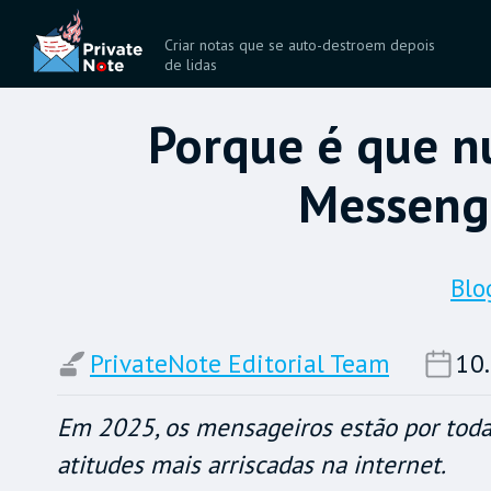
Criar notas que se auto-destroem depois
de lidas
Porque é que n
Messenge
Blo
PrivateNote Editorial Team
10.
Em 2025, os mensageiros estão por toda
atitudes mais arriscadas na internet.