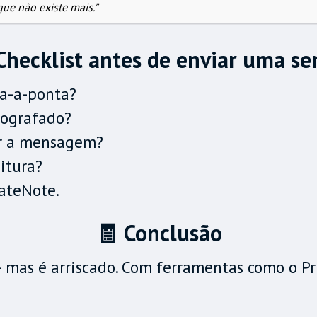
ue não existe mais.”
hecklist antes de enviar uma s
a-a-ponta?
tografado?
ar a mensagem?
itura?
vateNote.
🧾 Conclusão
mas é arriscado. Com ferramentas como o Pri