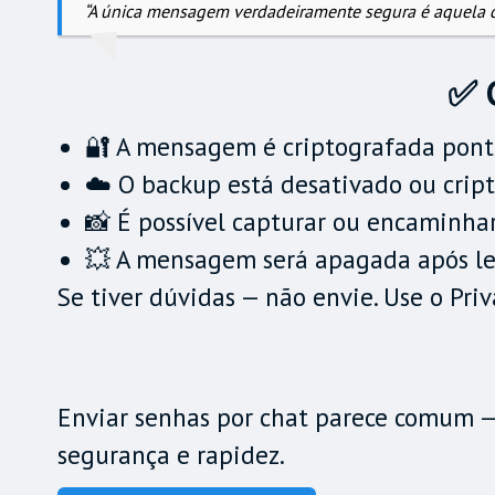
“A única mensagem verdadeiramente segura é aquela q
✅ C
🔐 A mensagem é criptografada pont
☁️ O backup está desativado ou crip
📸 É possível capturar ou encaminh
💥 A mensagem será apagada após le
Se tiver dúvidas — não envie. Use o Pri
Enviar senhas por chat parece comum — 
segurança e rapidez.