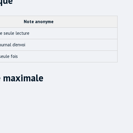
que
Note anonyme
e seule lecture
urnal d’envoi
seule fois
té maximale