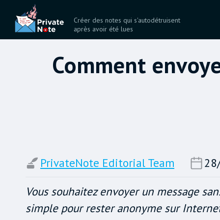
Créer des notes qui s'autodétruisent
après avoir été lues
Comment envoyer
PrivateNote Editorial Team
28
Vous souhaitez envoyer un message sans r
simple pour rester anonyme sur Interne