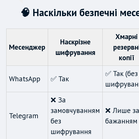
🧠 Наскільки безпечні ме
Хмарні
Наскрізне
Месенджер
резервн
шифрування
копії
✅ Так (без
WhatsApp
✅ Так
шифруван
❌ За
замовчуванням
❌ Лише з
Telegram
без
бажанням
шифрування