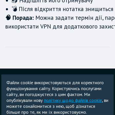
📤 Надішліть його отримувачу
💣 Після відкриття нотатка знищиться
🧠 Порада:
Можна задати термін дії, пар
використати VPN для додаткового захист
Головна
Блог
Політика конфіденційності
Файли cookie використовуються для коректного
Умови використання
GDPR
функціонування сайту. Користуючись послугами
сайту, ви погоджуєтеся з цим фактом. Ми
Політика боротьби зі спамом
опублікували нову
політику щодо файлів cookie
, ви
Copyright © 2024 PrivateNote. All rights reserved.
можете ознайомитися з нею, щоб дізнатися
більше про те, як ми їх використовуємо.