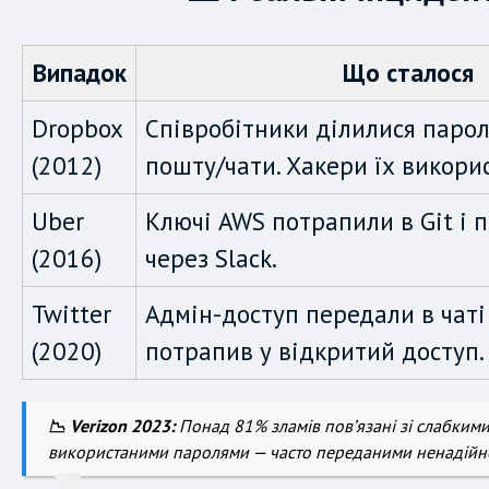
Випадок
Що сталося
Dropbox
Співробітники ділилися паро
(2012)
пошту/чати. Хакери їх викори
Uber
Ключі AWS потрапили в Git і 
(2016)
через Slack.
Twitter
Адмін-доступ передали в чаті 
(2020)
потрапив у відкритий доступ.
📉 Verizon 2023:
Понад 81% зламів пов’язані зі слабким
використаними паролями — часто переданими ненадійн