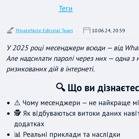
Теги
PrivateNote Editorial Team
10.06.24, 20:59
У 2025 році месенджери всюди — від What
Але надсилати паролі через них — одна з 
ризикованих дій в інтернеті.
🔍 Що ви дізнаєте
⚠️ Чому месенджери — не найкраще мі
🕵️ Як відбуваються витоки даних наві
додатках
📊 Реальні приклади та наслідки