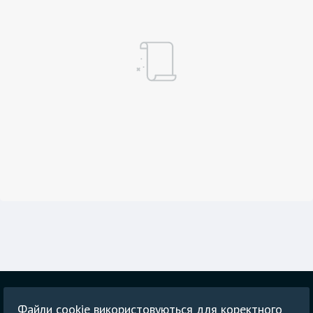
Головна
Блог
Політика конфіденційності
Файли cookie використовуються для коректного