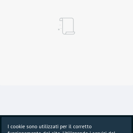
I cookie sono utilizzati per il corretto
Principale
Blog
Informativa sulla privacy