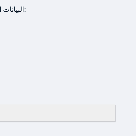
البيانات الوصفية هي "بيانات عن البيانات". في حالة الرسائل، لا تقتصر على النص فقط، بل تشمل أيضًا: