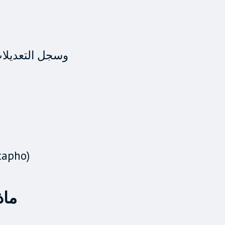
مستندات (Word، PDF)، صور — قد تحتوي على اسم المؤلف، إحداثيات GPS، وسجل ا
احذف البيانات الوصفية من الملفات قبل مشاركتها (باست
📝 