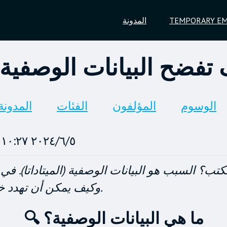
TEMPORARY EM
المدونة
 تفضح البيانات الوصفية
الوسوم
المؤلفون
الفئات
المدونة
٥‏/٦‏/٢٠٢٤ ١٠:٢٧ ص
ب؟ السبب هو البيانات الوصفية (الميتاداتا). في 
وكيف يمكن أن تهدد خصوصيتك عند إرسال الرسائل عبر الإنترنت.
🔍 ما هي البيانات الوصفية؟